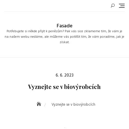
Skip
to
content
Fasade
Potřebujete si někde přijít k penězům? Pak vás sice zklameme tím, že vám je
na našem webu nedáme, ale můžeme vás potěšit tím, že vám poradíme, jak je
získat.
Posted
6. 6. 2023
on
Vyznejte se v biovýrobcích
Vyznejte se v biovýrobcích