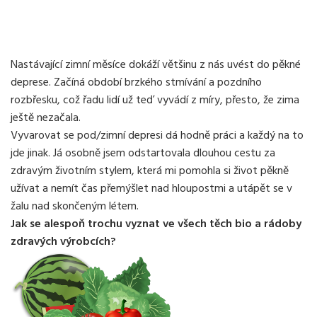
Nastávající zimní měsíce dokáží většinu z nás uvést do pěkné
deprese. Začíná období brzkého stmívání a pozdního
rozbřesku, což řadu lidí už teď vyvádí z míry, přesto, že zima
ještě nezačala.
Vyvarovat se pod/zimní depresi dá hodně práci a každý na to
jde jinak. Já osobně jsem odstartovala dlouhou cestu za
zdravým životním stylem, která mi pomohla si život pěkně
užívat a nemít čas přemýšlet nad hloupostmi a utápět se v
žalu nad skončeným létem.
Jak se alespoň trochu vyznat ve všech těch bio a rádoby
zdravých výrobcích?