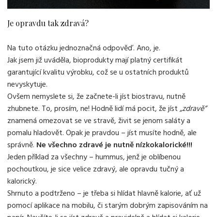
Je opravdu tak zdravá?
Na tuto otázku jednoznačná odpověď. Ano, je.
Jak jsem již uváděla, bioprodukty mají platný certifikát
garantující kvalitu výrobku, což se u ostatních produktů
nevyskytuje.
Ovšem nemyslete si, že začnete-li jíst biostravu, nutně
zhubnete. To, prosím, ne! Hodně lidí má pocit, že jíst
„zdravě“
znamená omezovat se ve stravě, živit se jenom saláty a
pomalu hladovět. Opak je pravdou – jíst musíte hodně, ale
správně.
Ne všechno zdravé je nutně nízkokalorické!!!
Jeden příklad za všechny – hummus, jenž je oblíbenou
pochoutkou, je sice velice zdravý, ale opravdu tučný a
kalorický.
Shrnuto a podtrženo – je třeba si hlídat hlavně kalorie, ať už
pomocí aplikace na mobilu, či starým dobrým zapisováním na