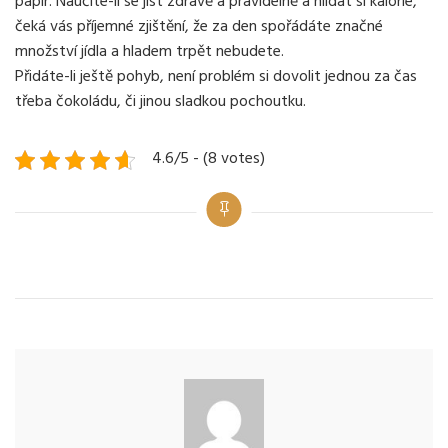
papír. Naučíte-li se jíst zdravě a pravidelně a hlídat si kalorie,
čeká vás příjemné zjištění, že za den spořádáte značné
množství jídla a hladem trpět nebudete.
Přidáte-li ještě pohyb, není problém si dovolit jednou za čas
třeba čokoládu, či jinou sladkou pochoutku.
4.6/5 - (8 votes)
Categories