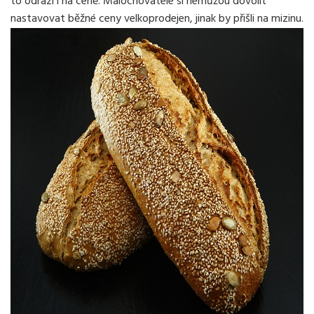
to odrazí i na ceně. Malochovatelé si nemůžou dovolit
nastavovat běžné ceny velkoprodejen, jinak by přišli na mizinu.