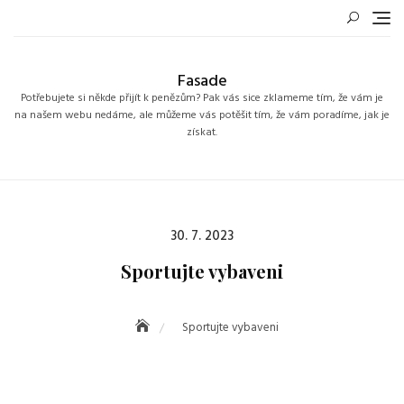
Skip
to
content
Fasade
Potřebujete si někde přijít k penězům? Pak vás sice zklameme tím, že vám je
na našem webu nedáme, ale můžeme vás potěšit tím, že vám poradíme, jak je
získat.
Posted
30. 7. 2023
on
Sportujte vybaveni
Sportujte vybaveni