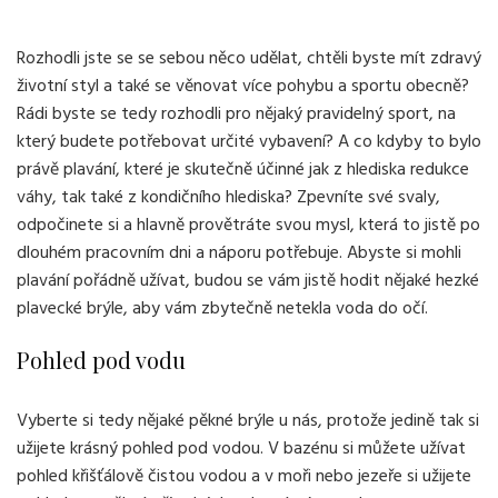
Rozhodli jste se se sebou něco udělat, chtěli byste mít zdravý
životní styl a také se věnovat více pohybu a sportu obecně?
Rádi byste se tedy rozhodli pro nějaký pravidelný sport, na
který budete potřebovat určité vybavení? A co kdyby to bylo
právě plavání, které je skutečně účinné jak z hlediska redukce
váhy, tak také z kondičního hlediska? Zpevníte své svaly,
odpočinete si a hlavně provětráte svou mysl, která to jistě po
dlouhém pracovním dni a náporu potřebuje. Abyste si mohli
plavání pořádně užívat, budou se vám jistě hodit nějaké hezké
plavecké brýle
, aby vám zbytečně netekla voda do očí.
Pohled pod vodu
Vyberte si tedy nějaké pěkné brýle u nás, protože jedině tak si
užijete krásný pohled pod vodou. V bazénu si můžete užívat
pohled křišťálově čistou vodou a v moři nebo jezeře si užijete