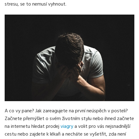
stresu, se to nemusí vyhnout.
A co vy pane? Jak zareagujete na první neúspěch v posteli?
Začnete přemýšlet o svém životním stylu nebo ihned začnete
na internetu hledat prodej
viagry
a volit pro vás nejsnadnější
cestu nebo zajdete k lékaři a necháte se vyšetřit, zda není