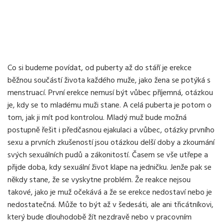
Co si budeme povídat, od puberty až do stáří je erekce
běžnou součástí života každého muže, jako žena se potýká s
menstruací. První erekce nemusí být vůbec příjemná, otázkou
je, kdy se to mladému muži stane. A celá puberta je potom o
tom, jak ji mít pod kontrolou. Mladý muž bude možná
postupně řešit i předčasnou ejakulaci a vůbec, otázky prvního
sexu a prvních zkušeností jsou otázkou delší doby a zkoumání
svých sexuálních pudů a zákonitostí. Časem se vše utřepe a
přijde doba, kdy sexuální život klape na jedničku. Jenže pak se
někdy stane, že se vyskytne problém. Že reakce nejsou
takové, jako je muž očekává a že se erekce nedostaví nebo je
nedostatečná. Může to být až v šedesáti, ale ani třicátníkovi,
který bude dlouhodobě žít nezdravě nebo v pracovním