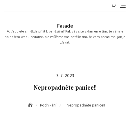
Skip
to
content
Fasade
Potřebujete si někde přijít k penězům? Pak vás sice zklameme tím, že vám je
na našem webu nedáme, ale můžeme vás potěšit tím, že vám poradíme, jak je
získat.
Posted
3. 7. 2023
on
Nepropadněte panice!!
Podnikání
Nepropadněte panice!!