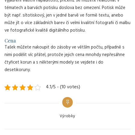
vyjádření vlastní nápaditosti, přičemž se můžete realizovat v
tématech a barvách potisku doslova bez omezení. Potisk může
být např. sítotiskový, jen v jedné barvě ve formě textu, anebo
může jít o více základních barev či velmi kvalitní fotografii či malbu
ve fotografické kvalitě digitálního potisku.
Cena
Tašek můžete nakoupit do zásoby ve větším počtu, případně s
nimi podělit víc přátel, protože jejich cena mnohdy nepřesáhne
čtyřicet korun a s některými modely se vejdete i do
desetikoruny.
4.1/5 - (10 votes)
Categories
Výrobky