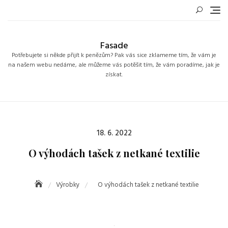
Skip
to
content
Fasade
Potřebujete si někde přijít k penězům? Pak vás sice zklameme tím, že vám je
na našem webu nedáme, ale můžeme vás potěšit tím, že vám poradíme, jak je
získat.
Posted
18. 6. 2022
on
O výhodách tašek z netkané textilie
Výrobky
O výhodách tašek z netkané textilie