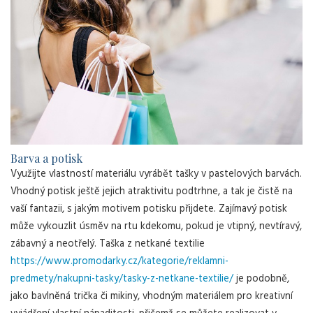
Barva a potisk
Využijte vlastností materiálu vyrábět tašky v pastelových barvách.
Vhodný potisk ještě jejich atraktivitu podtrhne, a tak je čistě na
vaší fantazii, s jakým motivem potisku přijdete. Zajímavý potisk
může vykouzlit úsměv na rtu kdekomu, pokud je vtipný, nevtíravý,
zábavný a neotřelý. Taška z netkané textilie
https://www.promodarky.cz/kategorie/reklamni-
predmety/nakupni-tasky/tasky-z-netkane-textilie/
je podobně,
jako bavlněná trička či mikiny, vhodným materiálem pro kreativní