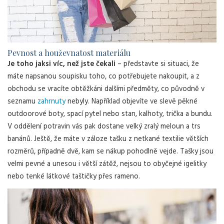
Pevnost a houževnatost materiálu
Je toho jaksi víc, než jste čekali
– představte si situaci, že
máte napsanou soupisku toho, co potřebujete nakoupit, a z
obchodu se vracíte obtěžkáni dalšími předměty, co původně v
seznamu
zahrnuty
nebyly. Například objevíte ve slevě pěkné
outdoorové boty, spací pytel nebo stan, kalhoty, trička a bundu.
V oddělení potravin vás pak dostane velký zralý meloun a trs
banánů. Ještě, že máte v záloze tašku z netkané textilie větších
rozměrů, případně dvě, kam se nákup pohodlně vejde. Tašky jsou
velmi pevné a unesou i větší zátěž, nejsou to obyčejné igelitky
nebo tenké látkové taštičky přes rameno.