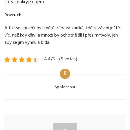
sotva pokryje nájem.
Rozruch
A tak se společnost mění, zábava zaniká, lidé si závidí ještě
víc, než kdy dřív, a mnozí by ochotně šli i přes mrtvoly, jen
aby se jim vyhnula bída.
4.4/5 - (5 votes)
Categories
Společnost