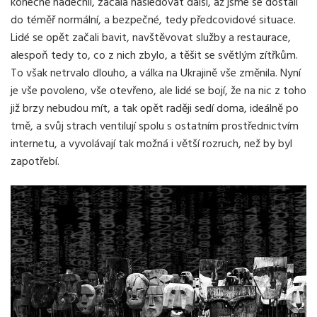
konečně nadechli, začala následovat další, až jsme se dostali
do téměř normální, a bezpečné, tedy předcovidové situace.
Lidé se opět začali bavit, navštěvovat služby a restaurace,
alespoň tedy to, co z nich zbylo, a těšit se světlým zítřkům.
To však netrvalo dlouho, a válka na Ukrajině vše změnila. Nyní
je vše povoleno, vše otevřeno, ale lidé se bojí, že na nic z toho
již brzy nebudou mít, a tak opět raději sedí doma, ideálně po
tmě, a svůj strach ventilují spolu s ostatním prostřednictvím
internetu, a vyvolávají tak možná i větší rozruch, než by byl
zapotřebí.