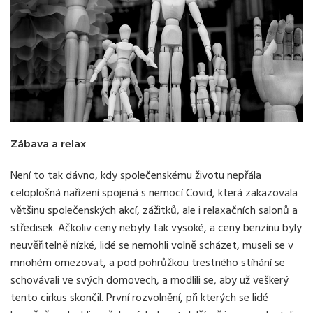
Zábava a relax
Není to tak dávno, kdy společenskému životu nepřála
celoplošná nařízení spojená s nemocí Covid, která zakazovala
většinu společenských akcí, zážitků, ale i relaxačních salonů a
středisek. Ačkoliv ceny nebyly tak vysoké, a ceny benzínu byly
neuvěřitelně nízké, lidé se nemohli volně scházet, museli se v
mnohém omezovat, a pod pohrůžkou trestného stíhání se
schovávali ve svých domovech, a modlili se, aby už veškerý
tento cirkus skončil. První rozvolnění, při kterých se lidé