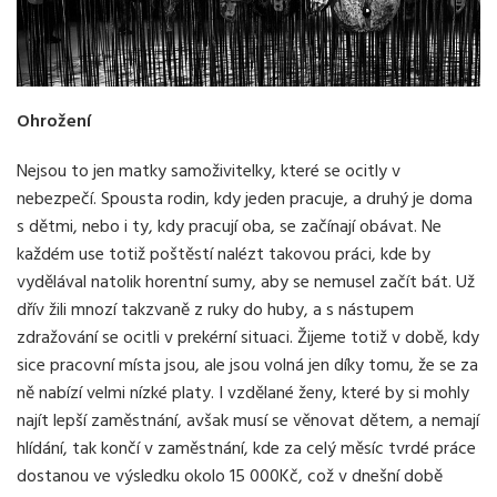
Ohrožení
Nejsou to jen matky samoživitelky, které se ocitly v
nebezpečí. Spousta rodin, kdy jeden pracuje, a druhý je doma
s dětmi, nebo i ty, kdy pracují oba, se začínají obávat. Ne
každém use totiž poštěstí nalézt takovou práci, kde by
vydělával natolik horentní sumy, aby se nemusel začít bát. Už
dřív žili mnozí takzvaně z ruky do huby, a s nástupem
zdražování se ocitli v prekérní situaci. Žijeme totiž v době, kdy
sice pracovní místa jsou, ale jsou volná jen díky tomu, že se za
ně nabízí velmi nízké platy. I vzdělané ženy, které by si mohly
najít lepší zaměstnání, avšak musí se věnovat dětem, a nemají
hlídání, tak končí v zaměstnání, kde za celý měsíc tvrdé práce
dostanou ve výsledku okolo 15 000Kč, což v dnešní době