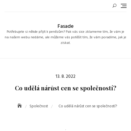
Skip
to
content
Fasade
Potřebujete si někde přijít k penězům? Pak vás sice zklameme tím, že vám je
na našem webu nedáme, ale můžeme vás potěšit tím, že vám poradíme, jak je
získat.
Posted
13. 8. 2022
on
Co udělá nárůst cen se společností?
Společnost
Co udělá nárůst cen se společností?