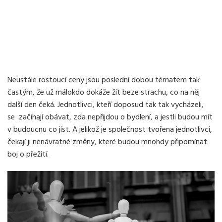
Neustále rostoucí ceny jsou poslední dobou tématem tak
častým, že už málokdo dokáže žít beze strachu, co na něj
další den čeká. Jednotlivci, kteří doposud tak tak vycházeli,
se začínají obávat, zda nepřijdou o bydlení, a jestli budou mít
v budoucnu co jíst. A jelikož je společnost tvořena jednotlivci,
čekají ji nenávratné změny, které budou mnohdy připomínat
boj o přežití.