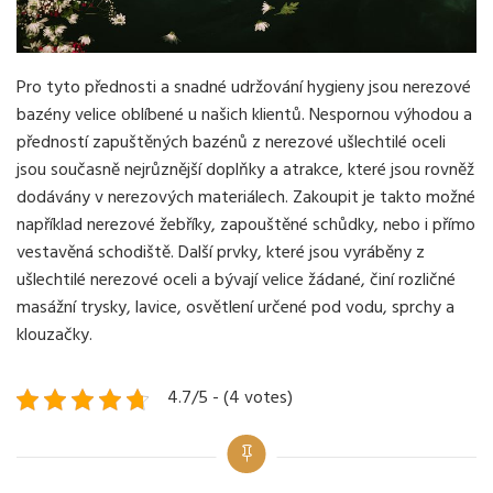
Pro tyto přednosti a snadné udržování hygieny jsou nerezové
bazény velice oblíbené u našich klientů. Nespornou výhodou a
předností zapuštěných bazénů z nerezové ušlechtilé oceli
jsou současně nejrůznější doplňky a atrakce, které jsou rovněž
dodávány v nerezových materiálech. Zakoupit je takto možné
například nerezové žebříky, zapouštěné schůdky, nebo i přímo
vestavěná schodiště. Další prvky, které jsou vyráběny z
ušlechtilé nerezové oceli a bývají velice žádané, činí rozličné
masážní trysky, lavice, osvětlení určené pod vodu, sprchy a
klouzačky.
4.7/5 - (4 votes)