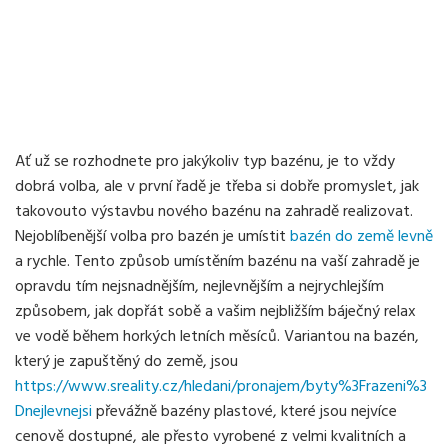
Ať už se rozhodnete pro jakýkoliv typ bazénu, je to vždy
dobrá volba, ale v první řadě je třeba si dobře promyslet, jak
takovouto výstavbu nového bazénu na zahradě realizovat.
Nejoblíbenější volba pro bazén je umístit
bazén do země levně
a rychle. Tento způsob umístěním bazénu na vaší zahradě je
opravdu tím nejsnadnějším, nejlevnějším a nejrychlejším
způsobem, jak dopřát sobě a vašim nejbližším báječný relax
ve vodě během horkých letních měsíců. Variantou na bazén,
který je zapuštěný do země, jsou
https://www.sreality.cz/hledani/pronajem/byty%3Frazeni%3
Dnejlevnejsi
převážně bazény plastové, které jsou nejvíce
cenově dostupné, ale přesto vyrobené z velmi kvalitních a