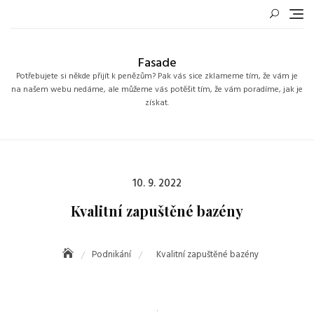
Skip
to
content
Fasade
Potřebujete si někde přijít k penězům? Pak vás sice zklameme tím, že vám je
na našem webu nedáme, ale můžeme vás potěšit tím, že vám poradíme, jak je
získat.
Posted
10. 9. 2022
on
Kvalitní zapuštěné bazény
Podnikání
Kvalitní zapuštěné bazény