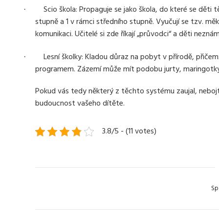
Scio škola: Propaguje se jako škola, do které se děti tě
·
stupně a 1 v rámci středního stupně. Vyučují se tzv. mě
komunikaci. Učitelé si zde říkají „průvodci“ a děti neznám
Lesní školky: Kladou důraz na pobyt v přírodě, přič
·
programem. Zázemí může mít podobu jurty, maringotky
Pokud vás tedy některý z těchto systému zaujal, nebojte 
budoucnost vašeho dítěte.
3.8/5 - (11 votes)
Cate
Sp