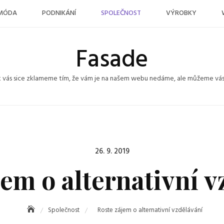
MÓDA
PODNIKÁNÍ
SPOLEČNOST
VÝROBKY
Fasade
k vás sice zklameme tím, že vám je na našem webu nedáme, ale můžeme vás po
Posted
26. 9. 2019
on
jem o alternativní v
Společnost
Roste zájem o alternativní vzdělávání