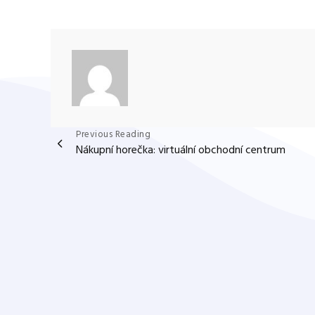
Navigace
Previous Reading
Nákupní horečka: virtuální obchodní centrum
pro
příspěvek