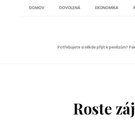
Skip
DOMOV
DOVOLENÁ
EKONOMIKA
to
content
Potřebujete si někde přijít k penězům? Pa
Roste zá