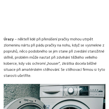
Úrazy
– někteří lidé při přenášení pračky mohou utrpět
zlomeninu nártu při pádu pračky na nohu, když se vysmekne z
popruhů, něco podobného se jim stane při zvedání starožitné
skříně, problém může nastat při zdvihání těžkého velkého
koberce, kdy vás ochromí „houser“, zkrátka docela běžné
situace při amatérském stěhování. Se stěhovací firmou si tyto
starosti ušetříte.