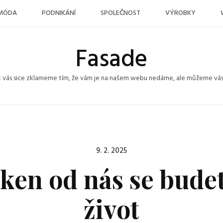
MÓDA
PODNIKÁNÍ
SPOLEČNOST
VÝROBKY
Fasade
k vás sice zklameme tím, že vám je na našem webu nedáme, ale můžeme vás po
Posted
9. 2. 2025
on
oken od nás se budet
život