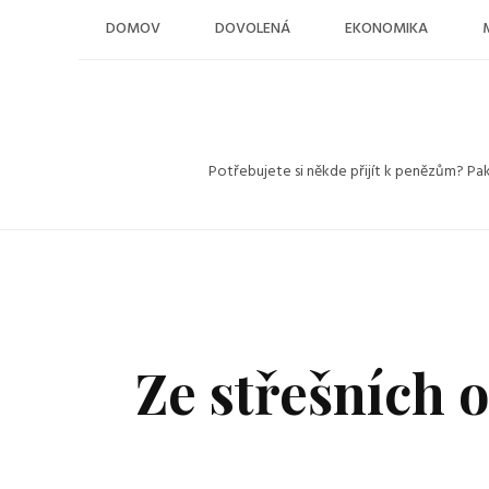
Skip
DOMOV
DOVOLENÁ
EKONOMIKA
to
content
Potřebujete si někde přijít k penězům? Pa
Ze střešních 