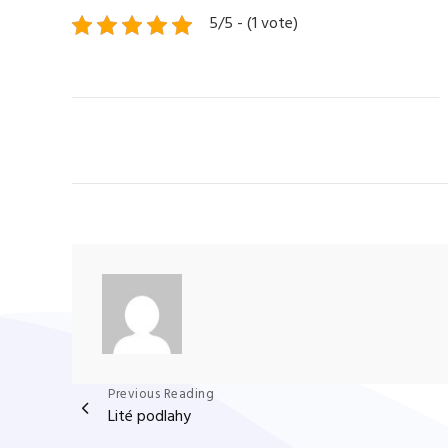
5/5 - (1 vote)
Navigace
Previous Reading
Lité podlahy
pro