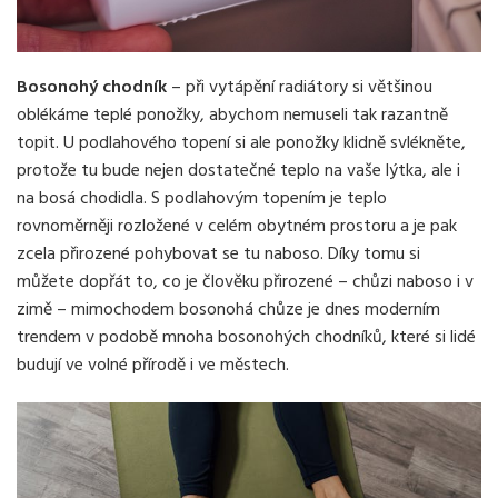
Bosonohý chodník
– při vytápění radiátory si většinou
oblékáme teplé ponožky, abychom nemuseli tak razantně
topit. U podlahového topení si ale ponožky klidně svlékněte,
protože tu bude nejen dostatečné teplo na vaše lýtka, ale i
na bosá chodidla. S podlahovým topením je teplo
rovnoměrněji rozložené v celém obytném prostoru a je pak
zcela přirozené pohybovat se tu naboso. Díky tomu si
můžete dopřát to, co je člověku přirozené – chůzi naboso i v
zimě – mimochodem bosonohá chůze je dnes moderním
trendem v podobě mnoha bosonohých chodníků, které si lidé
budují ve volné přírodě i ve městech.