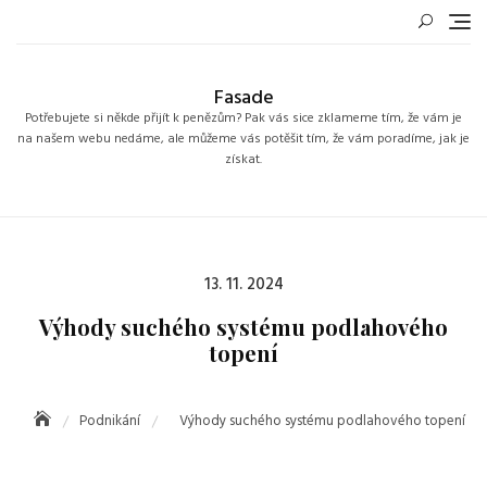
Skip
to
content
Fasade
Potřebujete si někde přijít k penězům? Pak vás sice zklameme tím, že vám je
na našem webu nedáme, ale můžeme vás potěšit tím, že vám poradíme, jak je
získat.
Posted
13. 11. 2024
on
Výhody suchého systému podlahového
topení
Podnikání
Výhody suchého systému podlahového topení