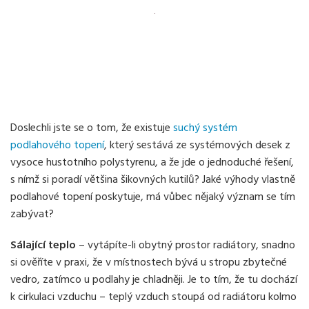
Doslechli jste se o tom, že existuje
suchý systém
podlahového topení
, který sestává ze systémových desek z
vysoce hustotního polystyrenu, a že jde o jednoduché řešení,
s nímž si poradí většina šikovných kutilů? Jaké výhody vlastně
podlahové topení poskytuje, má vůbec nějaký význam se tím
zabývat?
Sálající teplo
– vytápíte-li obytný prostor radiátory, snadno
si ověříte v praxi, že v místnostech bývá u stropu zbytečné
vedro, zatímco u podlahy je chladněji. Je to tím, že tu dochází
k cirkulaci vzduchu – teplý vzduch stoupá od radiátoru kolmo