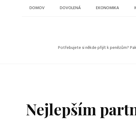
Skip
DOMOV
DOVOLENÁ
EKONOMIKA
to
content
Potřebujete si někde přijít k penězům? Pa
Nejlepším part