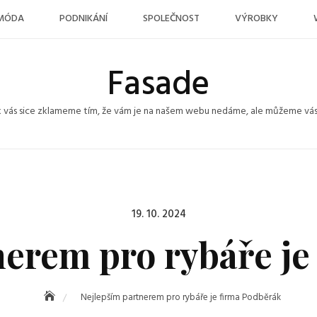
MÓDA
PODNIKÁNÍ
SPOLEČNOST
VÝROBKY
Fasade
k vás sice zklameme tím, že vám je na našem webu nedáme, ale můžeme vás po
Posted
19. 10. 2024
on
nerem pro rybáře je
Nejlepším partnerem pro rybáře je firma Podběrák