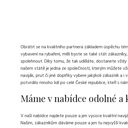
Obrátit se na kvalitního partnera základem úspěchu témě
vybavení na rybaření, měli byste se také stát zákazníky,
spolehnout. Díky tomu, že tak uděláte, dostanete vždy v
našem státě je jedna ze společností, kterým můžete vždy
naviják
, prut či jiné doplňky vybere jakýkoli zákazník a i
potvrdilo mnoho lidí po celé České republice, kteří s námi
Máme v nabídce odolné a k
V naší nabídce najdete pouze a jen vysoce kvalitní navijá
Našim, zákazníkům dáváme pouze a jen tu nejvyšší kvali