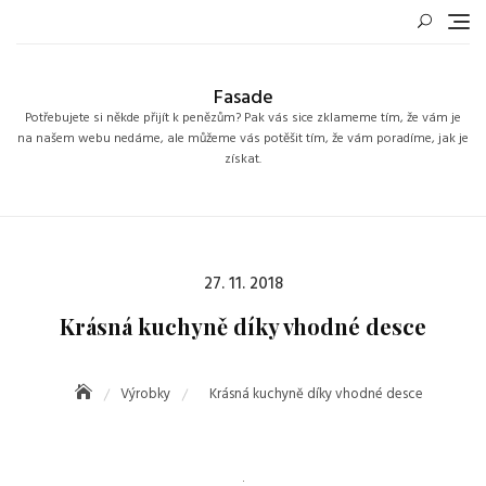
Skip
to
content
Fasade
Potřebujete si někde přijít k penězům? Pak vás sice zklameme tím, že vám je
na našem webu nedáme, ale můžeme vás potěšit tím, že vám poradíme, jak je
získat.
Posted
27. 11. 2018
on
Krásná kuchyně díky vhodné desce
Výrobky
Krásná kuchyně díky vhodné desce