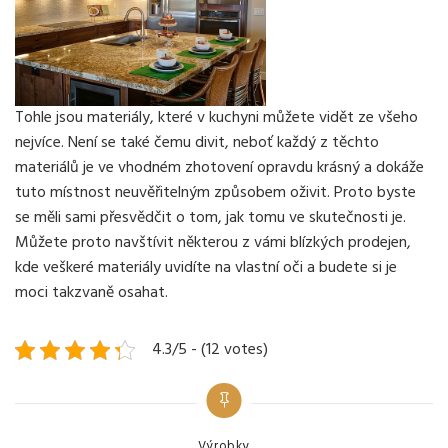
Tohle jsou materiály, které v kuchyni můžete vidět ze všeho
nejvíce. Není se také čemu divit, neboť každý z těchto
materiálů je ve vhodném zhotovení opravdu krásný a dokáže
tuto místnost neuvěřitelným způsobem oživit. Proto byste
se měli sami přesvědčit o tom, jak tomu ve skutečnosti je.
Můžete proto navštívit některou z vámi blízkých prodejen,
kde veškeré materiály uvidíte na vlastní oči a budete si je
moci takzvaně osahat.
4.3/5 - (12 votes)
Categories
Výrobky