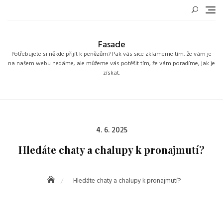
Skip
to
content
Fasade
Potřebujete si někde přijít k penězům? Pak vás sice zklameme tím, že vám je
na našem webu nedáme, ale můžeme vás potěšit tím, že vám poradíme, jak je
získat.
Posted
4. 6. 2025
on
Hledáte chaty a chalupy k pronajmutí?
Hledáte chaty a chalupy k pronajmutí?