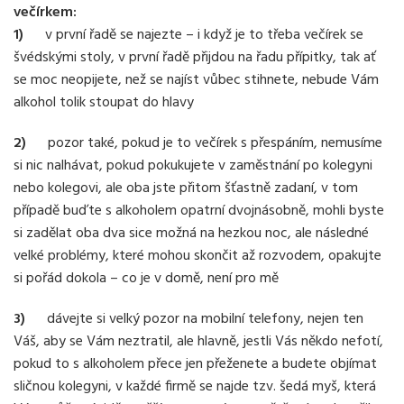
večírkem:
1)
v první řadě se najezte – i když je to třeba večírek se
švédskými stoly, v první řadě přijdou na řadu přípitky, tak ať
se moc neopijete, než se najíst vůbec stihnete, nebude Vám
alkohol tolik stoupat do hlavy
2)
pozor také, pokud je to večírek s přespáním, nemusíme
si nic nalhávat, pokud pokukujete v zaměstnání po kolegyni
nebo kolegovi, ale oba jste přitom šťastně zadaní, v tom
případě buďte s alkoholem opatrní dvojnásobně, mohli byste
si zadělat oba dva sice možná na hezkou noc, ale následné
velké problémy, které mohou skončit až rozvodem, opakujte
si pořád dokola – co je v domě, není pro mě
3)
dávejte si velký pozor na mobilní telefony, nejen ten
Váš, aby se Vám neztratil, ale hlavně, jestli Vás někdo nefotí,
pokud to s alkoholem přece jen přeženete a budete objímat
sličnou kolegyni, v každé firmě se najde tzv. šedá myš, která