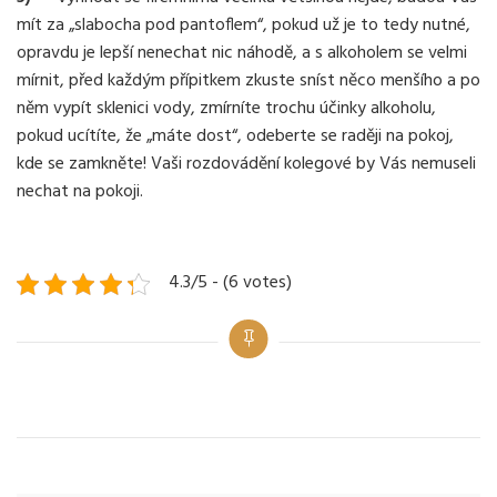
mít za „slabocha pod pantoflem“, pokud už je to tedy nutné,
opravdu je lepší nenechat nic náhodě, a s alkoholem se velmi
mírnit, před každým přípitkem zkuste sníst něco menšího a po
něm vypít sklenici vody, zmírníte trochu účinky alkoholu,
pokud ucítíte, že „máte dost“, odeberte se raději na pokoj,
kde se zamkněte! Vaši rozdovádění kolegové by Vás nemuseli
nechat na pokoji.
4.3/5 - (6 votes)
Categories