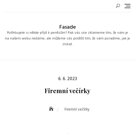
Skip
to
content
Fasade
Potřebujete si někde přijít k penězům? Pak vás sice zklameme tím, že vám je
na našem webu nedáme, ale můžeme vás potěšit tím, že vám poradíme, jak je
získat.
Posted
6. 6. 2023
on
Firemní večírky
Firemní večírky