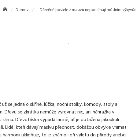
Domov
Dřevěné postele z masivu nepodléhají módním výkyvů
už se jedná o skříně, lůžka, noční stolky, komody, stoly a
m. Dřevu se zkrátka nemůže vyrovnat nic, ani náhražka v
rámu. Dřevotříska vypadá lacině, ať je potažena jakoukoli
ě. Lidé, kteří dávají masivu přednost, dokážou obvykle vnímat
 harmonii uklidňuje, to je známo i při výletu do přírody anebo