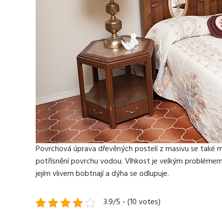
Povrchová úprava
dřevěných postelí z masivu
se také m
potřísnění povrchu vodou. Vlhkost je velkým probléme
jejím vlivem bobtnají a dýha se odlupuje.
3.9/5 - (10 votes)