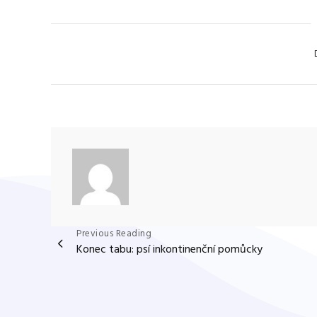
Ca
Navigace
Previous Reading
Konec tabu: psí inkontinenční pomůcky
pro
příspěvek