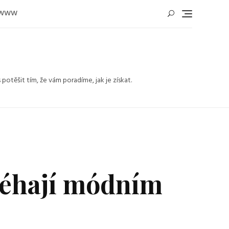
WWW
těšit tím, že vám poradíme, jak je získat.
léhají módním