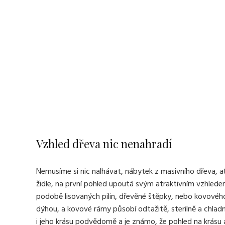
Vzhled dřeva nic nenahradí
Nemusíme si nic nalhávat, nábytek z masivního dřeva, ať 
židle, na první pohled upoutá svým atraktivním vzhlede
podobě lisovaných pilin, dřevěné štěpky, nebo kovového 
dýhou, a kovové rámy působí odtažitě, sterilně a chladn
i jeho krásu podvědomě a je známo, že pohled na krásu a