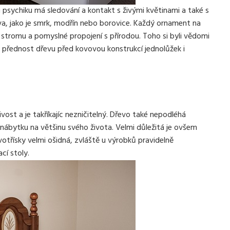
 psychiku má sledování a kontakt s živými květinami a také s
va, jako je smrk, modřín nebo borovice. Každý ornament na
 stromu a pomyslné propojení s přírodou. Toho si byli vědomi
i přednost dřevu před kovovou konstrukcí jednolůžek i
ost a je takříkajíc nezničitelný. Dřevo také nepodléhá
ábytku na většinu svého života. Velmi důležitá je ovšem
votřísky velmi ošidná, zvláště u výrobků pravidelně
cí stoly.