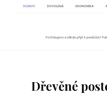
Skip
DOMOV
DOVOLENÁ
EKONOMIKA
to
content
Potřebujete si někde přijít k penězům? Pa
Dřevěné post