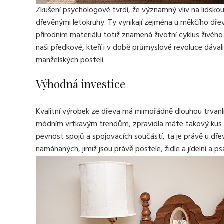
Zkušení psychologové tvrdí, že významný vliv na lidskou
dřevěnými letokruhy. Ty vynikají zejména u měkčího dře
přírodním materiálu totiž znamená životní cyklus živého
naši předkové, kteří i v době průmyslové revoluce dával
manželských postelí.
Výhodná investice
Kvalitní výrobek ze dřeva má mimořádně dlouhou trvanliv
módním vrtkavým trendům, zpravidla máte takový kus n
pevnost spojů a spojovacích součástí, ta je právě u dře
namáhaných, jimiž jsou právě postele, židle a jídelní a psa