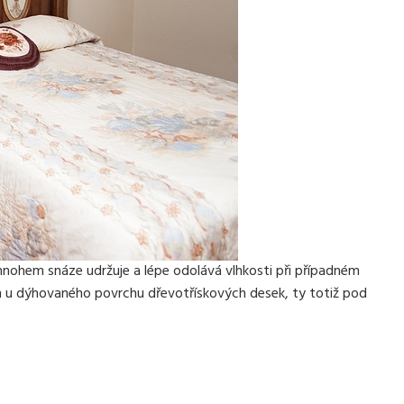
nohem snáze udržuje a lépe odolává vlhkosti při případném
m u dýhovaného povrchu dřevotřískových desek, ty totiž pod