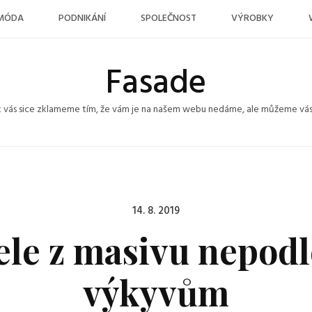
MÓDA
PODNIKÁNÍ
SPOLEČNOST
VÝROBKY
Fasade
k vás sice zklameme tím, že vám je na našem webu nedáme, ale můžeme vás po
Posted
14. 8. 2019
on
ele z masivu nepod
výkyvům