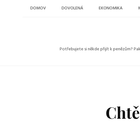
Skip
DOMOV
DOVOLENÁ
EKONOMIKA
to
content
Potřebujete si někde přijít k penězům? Pa
Chtěl