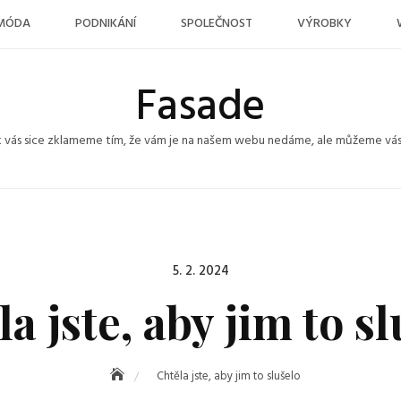
MÓDA
PODNIKÁNÍ
SPOLEČNOST
VÝROBKY
Fasade
k vás sice zklameme tím, že vám je na našem webu nedáme, ale můžeme vás po
Posted
5. 2. 2024
on
a jste, aby jim to s
Chtěla jste, aby jim to slušelo