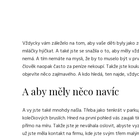
Vždycky vám záleželo na tom, aby vaše děti byly jako ze 
miláčky hýčkat. A také jste se snažila o to, aby měly vž
nemá. A tím nemáte na mysli, že by to muselo být v prv
člověk naopak často za peníze nekoupí. Takže jste kouk
objevíte něco zajímavého. A kdo hledá, ten najde, vždy
A aby měly něco navíc
A vy jste také mnohdy našla. Třeba jako tenkrát v parku,
kolečkových bruslích. Hned na první pohled vás zaujali tí
přímo na míru. Takže jste je neváhala oslovit, abyste v
už jste měla kontakt na firmu, kde jste svým třem malým 