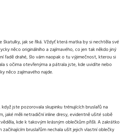
škatulky, jak se říká. Vždyť která matka by si nechtěla své
dycky něco originálního a zajímavého, co jen tak někdo jiný
ní řadě drahé, šlo vám naopak o tu výjimečnost, kterou si
ala s očima otevřenýma a pátrala jste, kde uvidíte nebo
cky něco zajímavého najde.
 když jste pozorovala skupinku trénujících bruslařů na
m, jaké měli netradiční
inline dresy
, evidentně ušité sobě
yzvěděla, kde k takovým krásným oblečkům přišli. A zakrátko
začínajícím bruslařům nechala ušít jejich vlastní oblečky