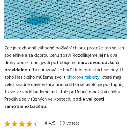
Zde je rozhodně výhodné požívání chlóru, protože ten se jich
spolehlivě a za dobrou cenu zbaví. Rozdělujeme jej na dva
druhy podle toho, jestli potřebujeme
nárazovou dávku či
pravidelnou
. Ta nárazová se hodí třeba pro start sezóny. U
toho klasického můžeme zvolit
chlorové tablety
, které mají
velmi snadné dávkování a účinná látka se uvolňuje postupně,
takže ve vodě budeme mít stále potřebné množství chlóru.
Prodává se v různých velikostech,
podle velikosti
samotného bazénu
.
4.4/5 - (10 votes)