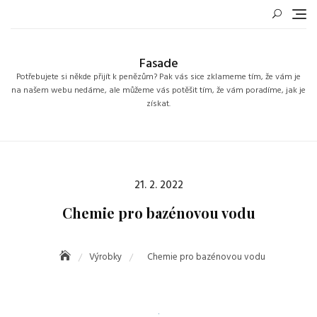
Skip
to
content
Fasade
Potřebujete si někde přijít k penězům? Pak vás sice zklameme tím, že vám je
na našem webu nedáme, ale můžeme vás potěšit tím, že vám poradíme, jak je
získat.
Posted
21. 2. 2022
on
Chemie pro bazénovou vodu
Výrobky
Chemie pro bazénovou vodu